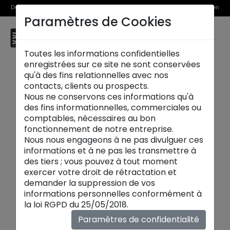
Du 1er au 31 août, découvrez >> nos Offres Spéciales et l’Offre Reprise en
Paramètres de Cookies
magasin
☰
Saint Laurent du Var
Toutes les informations confidentielles
enregistrées sur ce site ne sont conservées
qu'à des fins relationnelles avec nos
contacts, clients ou prospects.
Nous ne conservons ces informations qu'à
des fins informationnelles, commerciales ou
comptables, nécessaires au bon
fonctionnement de notre entreprise.
Nous nous engageons à ne pas divulguer ces
informations et à ne pas les transmettre à
des tiers ; vous pouvez à tout moment
exercer votre droit de rétractation et
demander la suppression de vos
informations personnelles conformément à
Nouveautés
la loi RGPD du 25/05/2018.
Chaque saison, découvrez les nouvelles
Paramètres de confidentialité
collections
maison XXL
:
canapés
,
tables
,