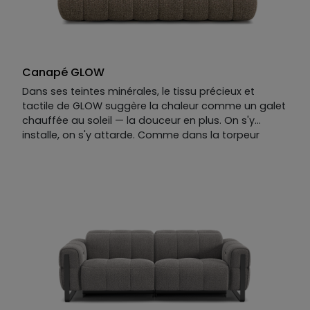
Canapé GLOW
Dans ses teintes minérales, le tissu précieux et
tactile de GLOW suggère la chaleur comme un galet
chauffée au soleil — la douceur en plus. On s'y
installe, on s'y attarde. Comme dans la torpeur
d'une fin d'après-midi sur la Riviera, on ne voit pas le
temps passer.
Le canapé droit GLOW est résolument généreux,
enveloppant, sans effort.