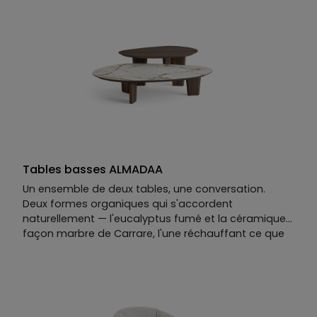
La torpeur d'une fin d'après-midi sur la Riviera —
sans quitter le salon.
Tables basses ALMADAA
Un ensemble de deux tables, une conversation.
Deux formes organiques qui s'accordent
naturellement — l'eucalyptus fumé et la céramique
façon marbre de Carrare, l'une réchauffant ce que
l'autre minéralise.
On y lit la Riviera : ses falaises rocheuses et veinées,
et ces pins qui s'y accrochent contre toute attente,
déployant une ombre douce sur la roche.
La table basse ALMADAA joue le contraste et