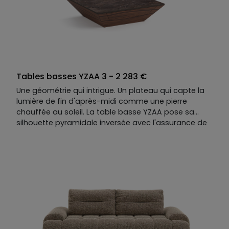
Tables basses YZAA 3 - 2 283 €
Une géométrie qui intrigue. Un plateau qui capte la
lumière de fin d'après-midi comme une pierre
chauffée au soleil. La table basse YZAA pose sa
silhouette pyramidale inversée avec l'assurance de
ce qui n'a pas besoin d'explication. En dessous, un
tiroir discret — presque secret — pour ce que l'on
garde près de soi.
Noyer et céramique façon marbre, façon pierre, ou
autre chose encore : elle se compose parmi nos
nombreuses matières et teintes, unique comme les
moments qu’elle sait créer.