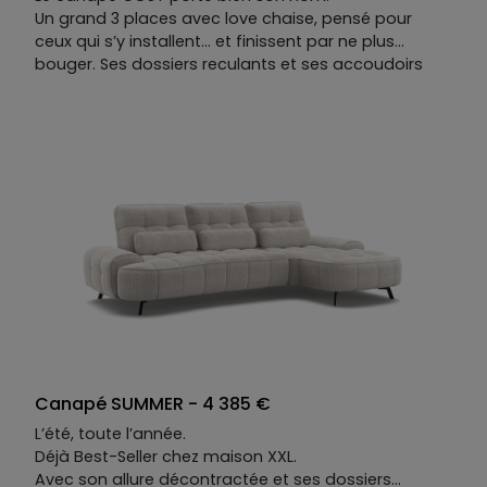
Un grand 3 places avec love chaise, pensé pour
ceux qui s’y installent… et finissent par ne plus
bouger. Ses dossiers reculants et ses accoudoirs
mobiles se réagencent au gré des envies : chaque
position est une invitation à rester.
Sa teinte de bord de plage, sa douceur tactile — on
pense aux heures longues où l'on lézarde au soleil,
avec les paumes qui caressent le sable, sans raison
de se lever.
COSY ne demande qu'une chose : que vous vous
laissiez aller.
Canapé SUMMER - 4 385 €
L’été, toute l’année.
Déjà Best-Seller chez maison XXL.
Avec son allure décontractée et ses dossiers