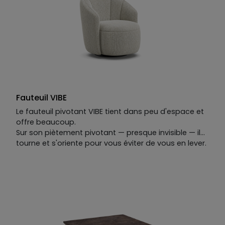
l'évidence à la fois.
Fauteuil VIBE
Le fauteuil pivotant VIBE tient dans peu d'espace et
offre beaucoup.
Sur son piètement pivotant — presque invisible — il
tourne et s'oriente pour vous éviter de vous en lever.
Ses lignes rappellent celles d'un coquillage :
organiques, simples, justes.
On s'y installe. On s'y appuie. On le caresse comme
le sable chaud sous la main, et on ne peut
s'empêcher d'y revenir.