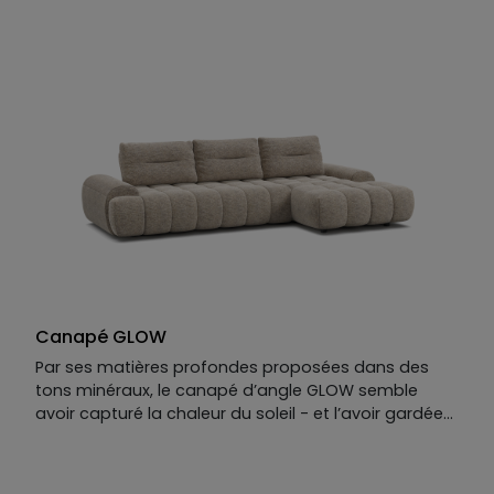
reculants, le canapé Summer cultive l’art du lâcher-
prise. Ses lignes modernes et ses matières douces
rappellent les après-midis sans fin, les siestes
ensoleillées et la lumière qui s’attarde dans le salon.
Un canapé design à l’élégance simple, pensé pour
ceux qui aiment vivre au rythme du confort. Résultat
: un plaisir haut de gamme tel qu’on en oublierait
l’hiver.
Canapé GLOW
Par ses matières profondes proposées dans des
tons minéraux, le canapé d’angle GLOW semble
avoir capturé la chaleur du soleil - et l’avoir gardée
pour vous. Avec sa chaise longue intégrée, il va plus
loin : il vous tend les bras, vous invite à vous allonger
dans ses courbes douces.