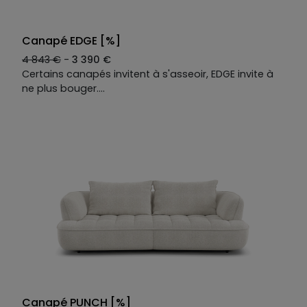
Canapé EDGE [%]
4 843 €
-
3 390 €
Certains canapés invitent à s'asseoir, EDGE invite à
ne plus bouger.
Une teinte minérale et un capitonnage léger qui
rappelle le rebondi des galets chauffés au soleil. On
s'y installe et soudain son moelleux nous enveloppe :
la plage peut attendre.
Deux relax électriques, deux têtières ajustables.
Chaque position est la bonne.
Le canapé droit 3 places EDGE se décline selon vos
envies : tissus, coloris, dimensions. Une seule
constante : le confort sans égal.
Canapé PUNCH [%]